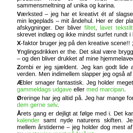
sammensmeltning af unika og karina.
V
ærksted – jeg har et kreativt ét af slags
min legeplads – mit åndehul. Her er der plads
afskygninger. Der bliver
filtet
,
lavet tekstil
skrevet indlæg og ikke mindst surfet rundt i 
X
-faktor bruger jeg på den kreative scene!! 
Y
nglingsdrikken er the. Det skal være bryg
– og den bliver drukket af mine hjemmelave
Z
ombi er jeg sjældent. Jeg kan godt lide a
verden. Men indimellem slapper jeg også a
Æ
bler smager fantastisk. Jeg holder mege
gammeldags udgave
eller
med marcipan
.
Ø
reringe har jeg altid på. Jeg har mange fo
dem gerne selv
.
Å
rets gang er dejligt at følge med i. Det 
kalender
samt nyde naturens skiften. Jeg
mellem årstiderne – jeg holder dog mest 