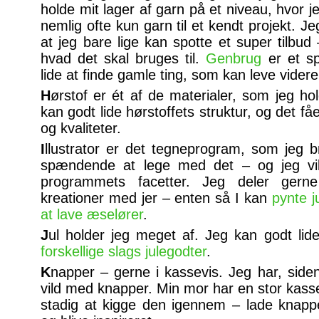
holde mit lager af garn på et niveau, hvor 
nemlig ofte kun garn til et kendt projekt. Je
at jeg bare lige kan spotte et super tilbu
hvad det skal bruges til.
Genbrug
er et s
lide at finde gamle ting, som kan leve videre e
H
ørstof er ét af de materialer, som jeg ho
kan godt lide hørstoffets struktur, og det få
og kvaliteter.
I
llustrator er det tegneprogram, som jeg b
spændende at lege med det – og jeg vil
programmets facetter. Jeg deler gern
kreationer med jer – enten så I kan
pynte j
at lave æselører
.
J
ul holder jeg meget af. Jeg kan godt lid
forskellige
slags
julegodter
.
K
napper – gerne i kassevis. Jeg har, side
vild med knapper. Min mor har en stor kass
stadig at kigge den igennem – lade knapp