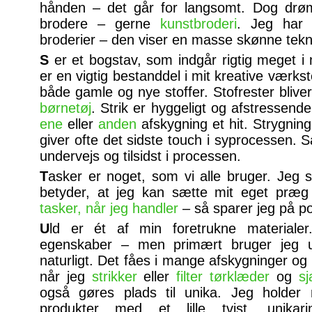
hånden – det går for langsomt. Dog drø
brodere – gerne
kunstbroderi
. Jeg har 
broderier – den viser en masse skønne tek
S
er et bogstav, som indgår rigtig meget i 
er en vigtig bestanddel i mit kreative værks
både gamle og nye stoffer. Stofrester bliver
børnetøj
. Strik er hyggeligt og afstressende.
ene
eller
anden
afskygning et hit. Strygning
giver ofte det sidste touch i syprocessen. S
undervejs og tilsidst i processen.
T
asker er noget, som vi alle bruger. Jeg 
betyder, at jeg kan sætte mit eget præ
tasker, når jeg handler
– så sparer jeg på po
U
ld er ét af min foretrukne material
egenskaber – men primært bruger jeg u
naturligt. Det fåes i mange afskygninger og 
når jeg
strikker
eller
filter
tørklæder
og
sj
også gøres plads til unika. Jeg holder
produkter med et lille tvist. unik