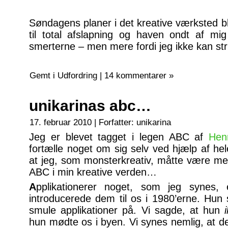
Søndagens planer i det kreative værksted bl
til total afslapning og haven ondt af mi
smerterne – men mere fordi jeg ikke kan st
Gemt i
Udfordring
|
14 kommentarer »
unikarinas abc…
17. februar 2010 | Forfatter:
unikarina
Jeg er blevet tagget i legen ABC af
Henr
fortælle noget om sig selv ved hjælp af hele
at jeg, som monsterkreativ, måtte være med
ABC i min kreative verden…
A
pplikationer
er noget, som jeg synes, e
introducerede dem til os i 1980’erne. Hun 
smule applikationer på. Vi sagde, at hun
hun mødte os i byen. Vi synes nemlig, at det 