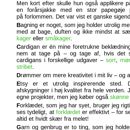
Men kort efter skulle hun også applikere p
en forårsjakke med en stor papegøje
på forlommen. Det var vist et ganske sigend
B
agning
er noget, som jeg holder utrolig m
med at bage, duften og ikke mindst at s
kager
eller
småkager
.
C
ardigan er én mine foretrukne beklædnin
nem at tage på – og tage af, hvis det s
cardigans i forskellige udgaver –
sort
,
mør
stribet
.
D
rømmer om mere kreativitet i mit liv – og 
E
tsy er et utrolig inspirerende sted. D
afskygninger i høj kvalitet fra hele verden. 
egne projekter, men jeg køber også
skønne 
F
orklædet, som jeg har syet, bruger jeg rig
ses tydeligt, at
forklædet
er effektivt – for s
altid et hvidt skær fra melet!
G
arn og genbrug er to ting, som jeg holde