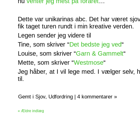
nu
venter jeg mest på foråret
…
Dette var unikarinas abc. Det har været sjovt
fik taget turen rundt i min kreative verden.
Legen sender jeg videre til
Tine, som skriver “
Det bedste jeg ved
“
Louise, som skriver “
Garn & Gammelt
“
Mette, som skriver “
Westmose
“
Jeg håber, at I vil lege med. I vælger selv,
til.
Gemt i
Sjov
,
Udfordring
|
4 kommentarer »
« Ældre indlæg