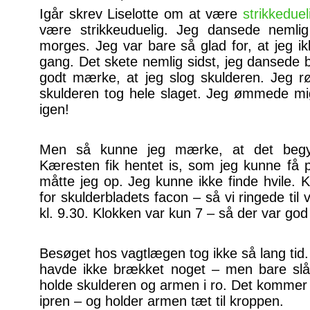
Igår skrev Liselotte om at være
strikkeduel
være strikkeuduelig. Jeg dansede nemlig 
morges. Jeg var bare så glad for, at jeg i
gang. Det skete nemlig sidst, jeg dansede 
godt mærke, at jeg slog skulderen. Jeg r
skulderen tog hele slaget. Jeg ømmede mig 
igen!
Men så kunne jeg mærke, at det begy
Kæresten fik hentet is, som jeg kunne få p
måtte jeg op. Jeg kunne ikke finde hvile. 
for skulderbladets facon – så vi ringede t
kl. 9.30. Klokken var kun 7 – så der var god
Besøget hos vagtlægen tog ikke så lang tid. 
havde ikke brækket noget – men bare slåe
holde skulderen og armen i ro. Det kommer he
ipren – og holder armen tæt til kroppen.