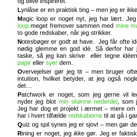
og blive inspireret.
L
ynlåse er en praktisk ting – men jeg er ikk
M
agic loop er noget nyt, jeg har lært. Je
loop
meget fremover sammen med
mine m
to gode redskaber, når jeg strikker.
N
otesbøger er godt at have. Jeg får ofte id
nødig glemme en god idé. Så derfor har j
taske, så jeg kan skrive eller tegne id
papir
eller
syer
dem.
O
vervejelser gør jeg tit – men bruger o
intuition, hvilket betyder, at jeg også no
det…
P
atchwork er noget, som jeg gerne vil le
nyder jeg blot
min skønne nederdel
, som j
Jeg har dog et projekt i ærmet – mere om d
har i hvert tilfælde
redskaberne
til at gå i ga
Q
uiz og spil synes jeg er sjovt – men gør det 
R
ining er noget, jeg
ikke
gør. Jeg er faktisk