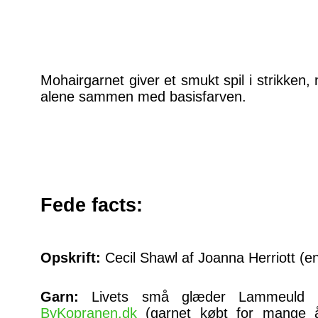
Mohairgarnet giver et smukt spil i strikken,
alene sammen med basisfarven.
Fede facts:
Opskrift:
Cecil Shawl af Joanna Herriott (en
Garn:
Livets små glæder Lammeuld 6
ByKopranen.dk
(garnet købt for mange år