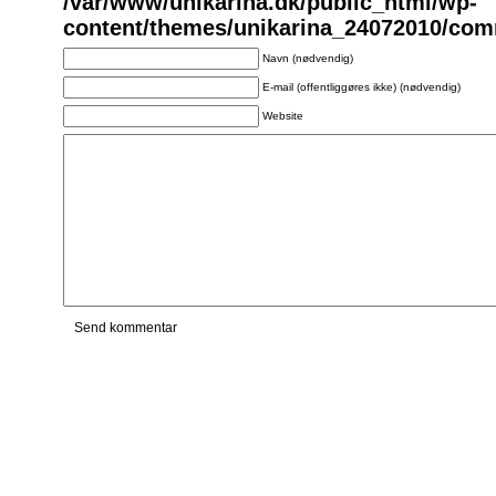
/var/www/unikarina.dk/public_html/wp-
content/themes/unikarina_24072010/co
Navn (nødvendig)
E-mail (offentliggøres ikke) (nødvendig)
Website