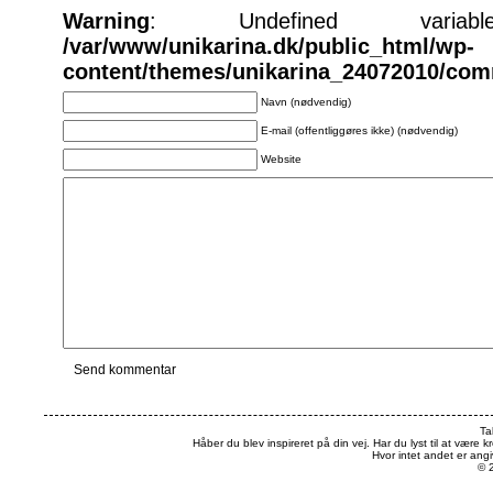
Warning
: Undefined varia
/var/www/unikarina.dk/public_html/wp-
content/themes/unikarina_24072010/co
Navn (nødvendig)
E-mail (offentliggøres ikke) (nødvendig)
Website
Ta
Håber du blev inspireret på din vej. Har du lyst til at være k
Hvor intet andet er an
© 