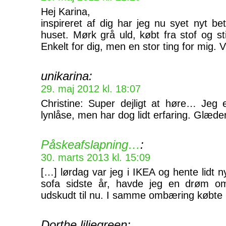
Hej Karina,
inspireret af dig har jeg nu syet nyt be
huset. Mørk grå uld, købt fra stof og sti
Enkelt for dig, men en stor ting for mig. V
unikarina:
29. maj 2012 kl. 18:07
Christine: Super dejligt at høre… Jeg e
lynlåse, men har dog lidt erfaring. Glæder
Påskeafslapning…
:
30. marts 2013 kl. 15:09
[…] lørdag var jeg i IKEA og hente lidt ny
sofa sidste år, havde jeg en drøm o
udskudt til nu. I samme ombæring købte
Dorthe liljegreen: