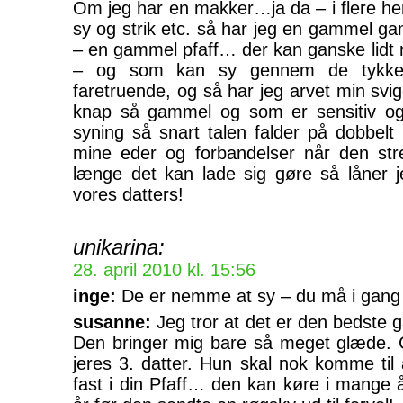
Om jeg har en makker…ja da – i flere he
sy og strik etc. så har jeg en gammel g
– en gammel pfaff… der kan ganske lidt m
– og som kan sy gennem de tykke
faretruende, og så har jeg arvet min sv
knap så gammel og som er sensitiv og 
syning så snart talen falder på dobbelt
mine eder og forbandelser når den stre
længe det kan lade sig gøre så låner j
vores datters!
unikarina:
28. april 2010 kl. 15:56
inge:
De er nemme at sy – du må i gang 
susanne:
Jeg tror at det er den bedste g
Den bringer mig bare så meget glæde. 
jeres 3. datter. Hun skal nok komme til
fast i din Pfaff… den kan køre i mange 