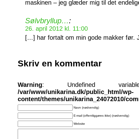
maskinen – jeg glæder mig til det endeli
Sølvbryllup…
:
26. april 2012 kl. 11:00
[…] har fortalt om min gode makker før. 
Skriv en kommentar
Warning
: Undefined varia
/var/www/unikarina.dk/public_html/wp-
content/themes/unikarina_24072010/co
Navn (nødvendig)
E-mail (offentliggøres ikke) (nødvendig)
Website