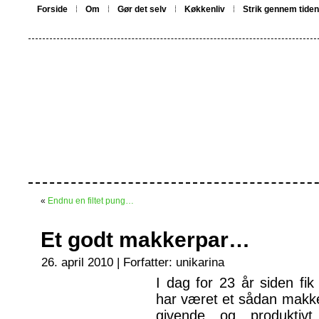
Forside
Om
Gør det selv
Køkkenliv
Strik gennem tiden
«
Endnu en filtet pung…
Et godt makkerpar…
26. april 2010 | Forfatter:
unikarina
I dag for 23 år siden fi
har været et sådan makke
givende og produktivt