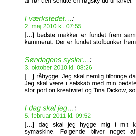
år før den sendte en røgsky ud til farvel!
I værkstedet…
:
2. maj 2010 kl. 07:55
[…] bedste makker er fundet frem sa
kammerat. Der er fundet stofbunker frem
Søndagens sysler…
:
3. oktober 2010 kl. 08:26
[…] råhygge. Jeg skal nemlig tilbringe da
Jeg skal være i selskab med min bedste
stor portion kreativitet og Tina Dickow, 
I dag skal jeg…
:
5. februar 2011 kl. 09:52
[…] dag skal jeg hygge mig i mit k
symaskine. Følgende bliver noget a