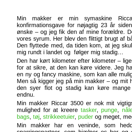
Min makker er min symaskine Ricca
konfirmationsgave for nøjagtig 23 år siden
ønske – og jeg fik den af mine forældre. De
vores syrum. Her blev den flittigt brugt af 
Den flyttede med, da tiden kom, at jeg sku
mig rundt i landet og følger mig stadig…
Den har kørt kilometer efter kilometer – lig
for at sikre, at den kan køre videre. Jeg ha
en ny og fancy maskine, som kan alle mulig
Men så kigger jeg på min makker – og mit hj
den syer flot og stadig kan køre mange 
endnu.
Min makker Riccar 3500 er nok mit vigtig
mulighed for at kreere
tasker
,
punge
,
nål
bags
,
tøj
,
strikkeetuier
,
puder
og meget, me
Min makker har en veninde, som he