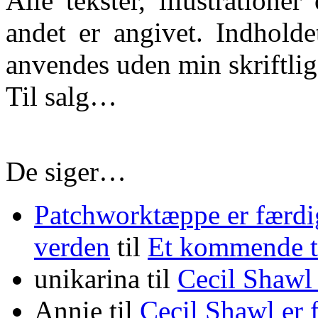
Alle tekster, illustration
andet er angivet. Indhold
anvendes uden min skriftlige
Til salg…
De siger…
Patchworktæppe er færdi
verden
til
Et kommende
unikarina
til
Cecil Shawl
Annie
til
Cecil Shawl er