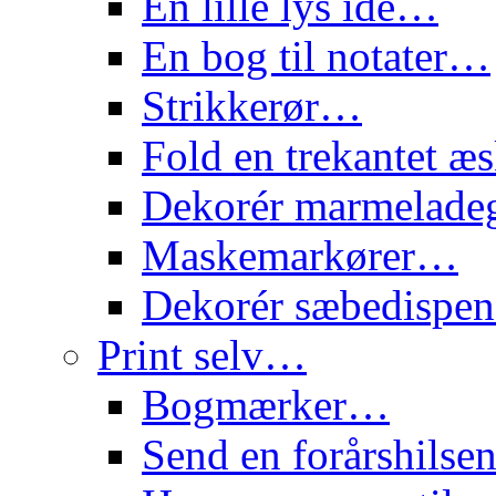
En lille lys idé…
En bog til notater…
Strikkerør…
Fold en trekantet 
Dekorér marmelade
Maskemarkører…
Dekorér sæbedispe
Print selv…
Bogmærker…
Send en forårshils