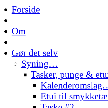
Forside
Om
Gør det selv
Syning…
Tasker, punge & et
Kalenderomslag
Etui til smykke
Taske #2