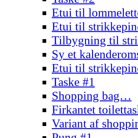
Etui til lommele
Etui til strikkep
Tilbygning til st
Sy et kalendero
Etui til strikkep
Taske #1
Shopping bag…
Firkantet toilett
Variant af shopp
Pung #1…