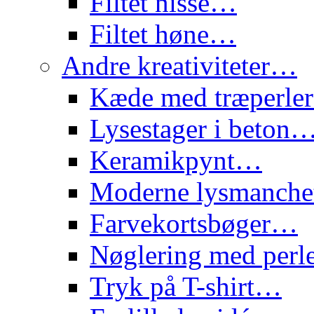
Filtet nisse…
Filtet høne…
Andre kreativiteter…
Kæde med træperl
Lysestager i beton
Keramikpynt…
Moderne lysmanch
Farvekortsbøger…
Nøglering med per
Tryk på T-shirt…