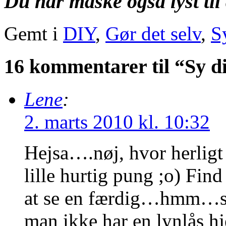
Du har måske også lyst til 
Gemt i
DIY
,
Gør det selv
,
S
16 kommentarer til “Sy 
Lene
:
2. marts 2010 kl. 10:32
Hejsa….nøj, hvor herligt
lille hurtig pung ;o) Fin
at se en færdig…hmm…så s
man ikke har en lynlås