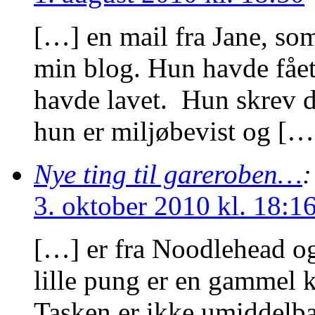
[…] en mail fra Jane, som
min blog. Hun havde fået 
havde lavet. Hun skrev d
hun er miljøbevist og […
Nye ting til gareroben…
:
3. oktober 2010 kl. 18:1
[…] er fra Noodlehead o
lille pung er en gammel k
Tasken er ikke umiddelbar