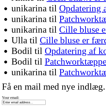
unikarina
til
Opdatering 
unikarina
til
Patchworktæ
unikarina
til
Cille bluse 
Ulla
til
Cille bluse er fæ
Bodil
til
Opdatering af k
Bodil
til
Patchworktæppe
unikarina
til
Patchworktæ
Få en mail med nye indlæg.
Your email: