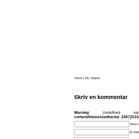
Gemt i
Filt
,
Glæde
Skriv en kommentar
Warning
: Undefined v
content/themes/unikarina_2407201
Navn 
E-mail