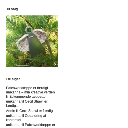
Til salg…
De siger…
Patchworktæppe er færdigt… –
unikarina – min kreative verden
til
Et kommende tæppe…
unikarina
til
Cecil Shawl er
færdig…
Annie
til
Cecil Shawl er færdig…
unikarina
til
Opdatering af
kontorstol…
unikarina
til
Patchworktæppe er