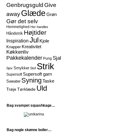
Give
Genbrugsguld
Glæde
away
Grøn
Gør det selv
Hemmelighed
Her handles
Højtider
Håndstrik
Jul
Inspiration
Kjole
Kreativitet
Knapper
Køkkenliv
Pakkekalender
Sjal
Pung
Strik
Smykker
Sjov
Stof
Supersoft garn
Supersoft
Syning
Taske
Sweater
Uld
Trøje
Tørklæde
Bag svampet squashkage…
Bag nogle skønne boller…