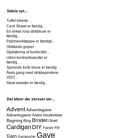
Sidste nyt…
Tuftet billede…
Cecil Shawl er færdig…
En enkel rosa strikbluse er
færdig…
Patchworktæppe er færdigt…
Strikkede gopler…
Opdatering af kontorstol…
Uden kontrastsweater er
færdig…
Spirende forår bluse er færdig…
Årets gang med strikkepindene
2022…
Aksø sweater er færdig…
Det bliver der skrevet om…
Advent
Adventsgave
Adventsgaver
Andre kreativiteter
Broderi
Bagning
Blog
Brød
Cardigan
DIY
Farver
Filt
Gave
Garn
Garnpusher