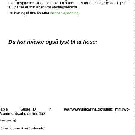
med inspiration af de smukke tulipaner – som blomstrer lystigt lige nu.
Tulipaner er min absolutte yndlingsblomst.
Du kan også filte én efter
denne vejledning
.
Du har måske også lyst til at læse:
ariable $user_ID in
/var/www/unikarina.dk/public_html/wp-
0/comments.php
on line
158
(nødvendig)
 (offentliggøres ikke) (nødvendig)