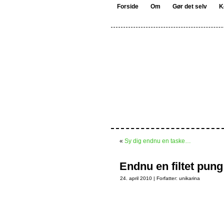
Forside
Om
Gør det selv
K
«
Sy dig endnu en taske…
Endnu en filtet pun
24. april 2010 | Forfatter:
unikarina