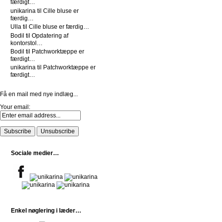
færdigt…
unikarina
til
Cille bluse er
færdig…
Ulla
til
Cille bluse er færdig…
Bodil
til
Opdatering af
kontorstol…
Bodil
til
Patchworktæppe er
færdigt…
unikarina
til
Patchworktæppe er
færdigt…
Få en mail med nye indlæg...
Your email:
Sociale medier…
Enkel nøglering i læder…