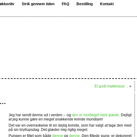
økkenliv
Strik gennem tiden
FAQ
Bestilling
Kontakt
Et godt makkerpar…
»
g…
Jeg har sendt denne ud i verden – og
den er modtaget med glæde
. Dejligt
at jeg kunne gøre en meget snakkende kvinde mundlam!
Det var en overraskelse til en dejlig kvinde, som har valgt at tage den med
på sin bryllupsdag. Det glæder mig rigtig meget.
Pungen er filtet som både
denne
og
denne
. Den filtede pung er dekoreret