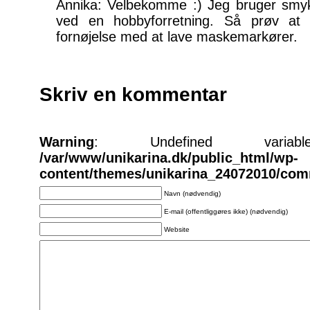
Annika: Velbekomme :) Jeg bruger smyk
ved en hobbyforretning. Så prøv at
fornøjelse med at lave maskemarkører.
Skriv en kommentar
Warning
: Undefined varia
/var/www/unikarina.dk/public_html/wp-
content/themes/unikarina_24072010/co
Navn (nødvendig)
E-mail (offentliggøres ikke) (nødvendig)
Website