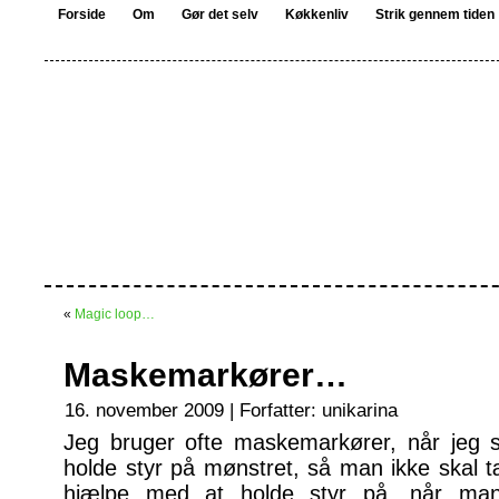
Forside
Om
Gør det selv
Køkkenliv
Strik gennem tiden
«
Magic loop…
Maskemarkører…
16. november 2009 | Forfatter:
unikarina
Jeg bruger ofte maskemarkører, når jeg s
holde styr på mønstret, så man ikke skal tæ
hjælpe med at holde styr på, når m