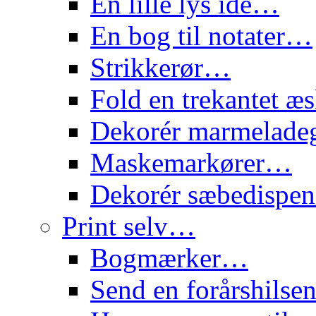
En lille lys idé…
En bog til notater…
Strikkerør…
Fold en trekantet 
Dekorér marmelade
Maskemarkører…
Dekorér sæbedispe
Print selv…
Bogmærker…
Send en forårshils