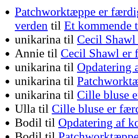
Patchworktæppe er færdi
verden
til
Et kommende
unikarina
til
Cecil Shawl
Annie
til
Cecil Shawl er
unikarina
til
Opdatering 
unikarina
til
Patchworktæ
unikarina
til
Cille bluse 
Ulla
til
Cille bluse er fæ
Bodil
til
Opdatering af k
Bodil
til
Patchworktæppe