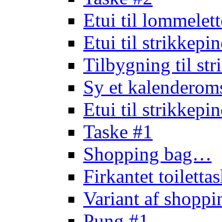
Etui til lommele
Etui til strikkep
Tilbygning til st
Sy et kalendero
Etui til strikkep
Taske #1
Shopping bag…
Firkantet toilett
Variant af shopp
Pung #1…