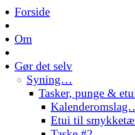
Forside
Om
Gør det selv
Syning…
Tasker, punge & et
Kalenderomslag
Etui til smykke
Taske #2