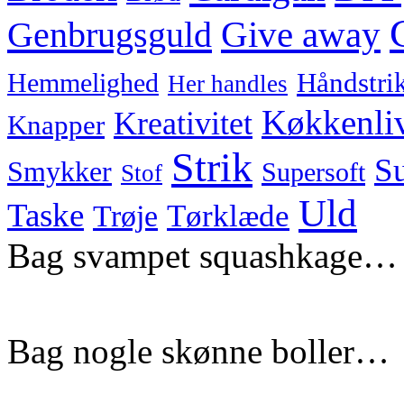
Genbrugsguld
Give away
Hemmelighed
Håndstri
Her handles
Køkkenli
Kreativitet
Knapper
Strik
Su
Smykker
Supersoft
Stof
Uld
Taske
Tørklæde
Trøje
Bag svampet squashkage…
Bag nogle skønne boller…