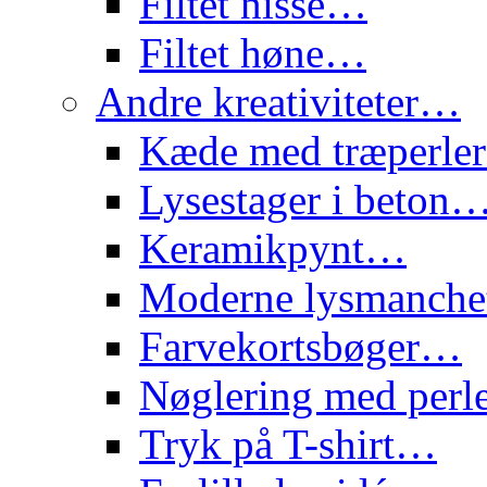
Filtet nisse…
Filtet høne…
Andre kreativiteter…
Kæde med træperl
Lysestager i beton
Keramikpynt…
Moderne lysmanch
Farvekortsbøger…
Nøglering med per
Tryk på T-shirt…