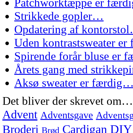
Patchworktæppe er færd
Strikkede gopler…
Opdatering af kontorsto
Uden kontrastsweater er
Spirende forår bluse er 
Årets gang med strikke
Aksø sweater er færdig
Det bliver der skrevet om…
Advent
Adventsgave
Adventsg
Cardigan
DIY
Broderi
Brød