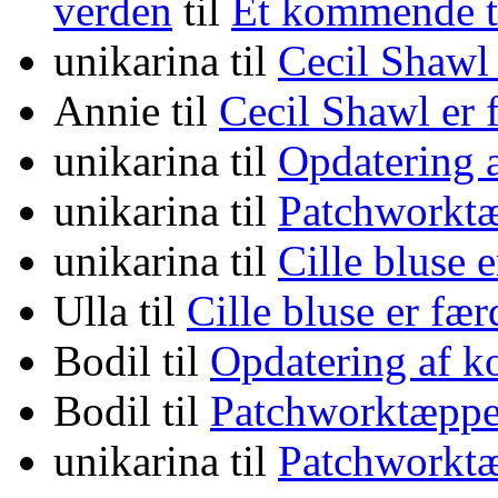
verden
til
Et kommende
unikarina
til
Cecil Shawl
Annie
til
Cecil Shawl er
unikarina
til
Opdatering 
unikarina
til
Patchworktæ
unikarina
til
Cille bluse 
Ulla
til
Cille bluse er fæ
Bodil
til
Opdatering af k
Bodil
til
Patchworktæppe
unikarina
til
Patchworktæ