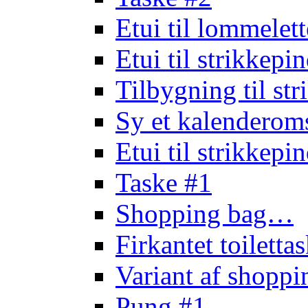
Etui til lommele
Etui til strikkep
Tilbygning til st
Sy et kalendero
Etui til strikkep
Taske #1
Shopping bag…
Firkantet toilett
Variant af shopp
Pung #1…