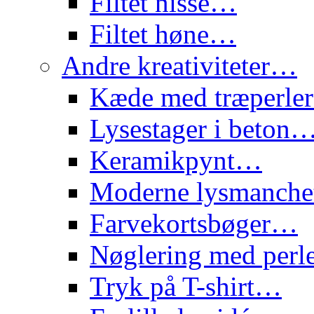
Filtet nisse…
Filtet høne…
Andre kreativiteter…
Kæde med træperl
Lysestager i beton
Keramikpynt…
Moderne lysmanch
Farvekortsbøger…
Nøglering med per
Tryk på T-shirt…