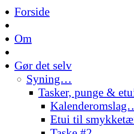
Forside
Om
Gør det selv
Syning…
Tasker, punge & et
Kalenderomslag
Etui til smykke
Taske #2