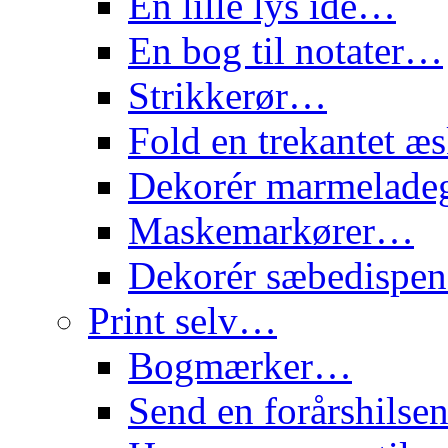
En lille lys idé…
En bog til notater…
Strikkerør…
Fold en trekantet 
Dekorér marmelade
Maskemarkører…
Dekorér sæbedispe
Print selv…
Bogmærker…
Send en forårshils