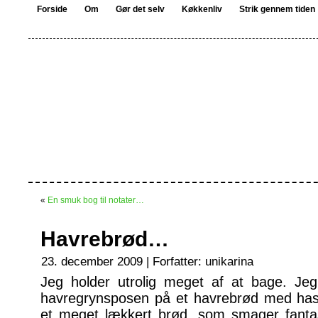
Forside
Om
Gør det selv
Køkkenliv
Strik gennem tiden
«
En smuk bog til notater…
Havrebrød…
23. december 2009 | Forfatter:
unikarina
Jeg holder utrolig meget af at bage. Jeg
havregrynsposen på et havrebrød med hass
et meget lækkert brød, som smager fantast