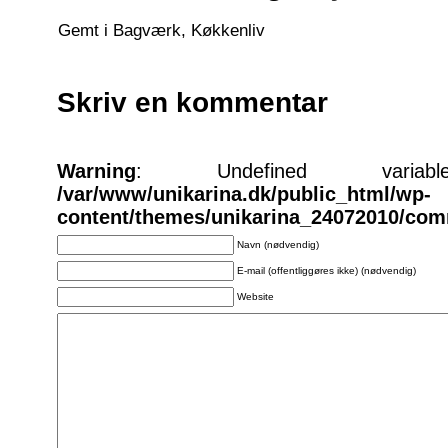
Gemt i
Bagværk
,
Køkkenliv
Skriv en kommentar
Warning
: Undefined varia
/var/www/unikarina.dk/public_html/wp-
content/themes/unikarina_24072010/co
Navn (nødvendig)
E-mail (offentliggøres ikke) (nødvendig)
Website