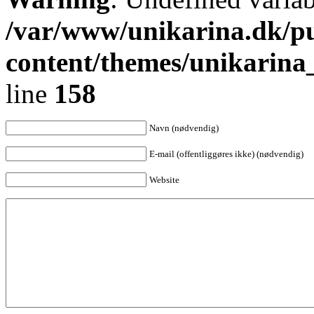
/var/www/unikarina.dk/p
content/themes/unikarin
line
158
Navn (nødvendig)
E-mail (offentliggøres ikke) (nødvendig)
Website