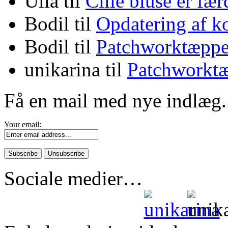
Ulla
til
Cille bluse er fæ
Bodil
til
Opdatering af k
Bodil
til
Patchworktæppe
unikarina
til
Patchworktæ
Få en mail med nye indlæg.
Your email:
Sociale medier…