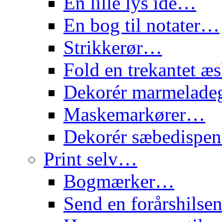
En lille lys idé…
En bog til notater…
Strikkerør…
Fold en trekantet 
Dekorér marmelade
Maskemarkører…
Dekorér sæbedispe
Print selv…
Bogmærker…
Send en forårshils