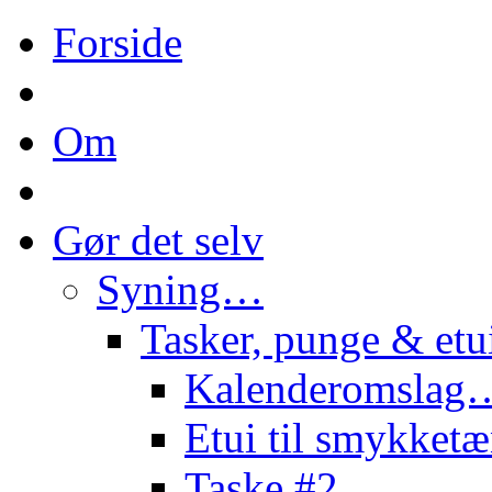
Forside
Om
Gør det selv
Syning…
Tasker, punge & et
Kalenderomslag
Etui til smykke
Taske #2