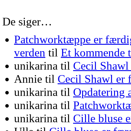
De siger…
Patchworktæppe er færdi
verden
til
Et kommende
unikarina
til
Cecil Shawl
Annie
til
Cecil Shawl er
unikarina
til
Opdatering 
unikarina
til
Patchworktæ
unikarina
til
Cille bluse 