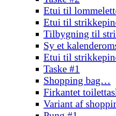
Etui til lommele
Etui til strikkep
Tilbygning til st
Sy et kalendero
Etui til strikkep
Taske #1
Shopping bag…
Firkantet toilett
Variant af shopp
Pung #1…