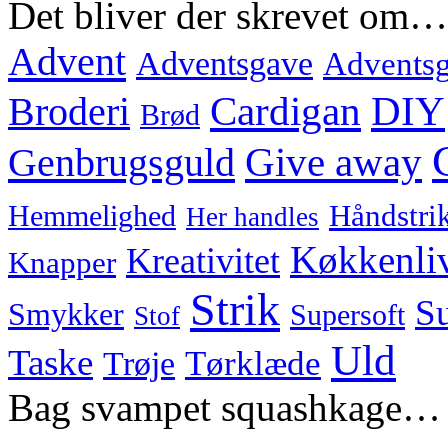
Det bliver der skrevet om…
Advent
Adventsgave
Adventsg
Cardigan
DIY
Broderi
Brød
Genbrugsguld
Give away
Hemmelighed
Håndstri
Her handles
Køkkenli
Kreativitet
Knapper
Strik
Su
Smykker
Supersoft
Stof
Uld
Taske
Tørklæde
Trøje
Bag svampet squashkage…