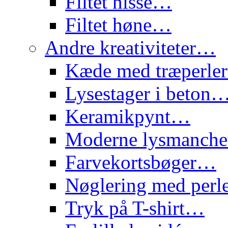
Filtet nisse…
Filtet høne…
Andre kreativiteter…
Kæde med træperl
Lysestager i beton
Keramikpynt…
Moderne lysmanch
Farvekortsbøger…
Nøglering med per
Tryk på T-shirt…