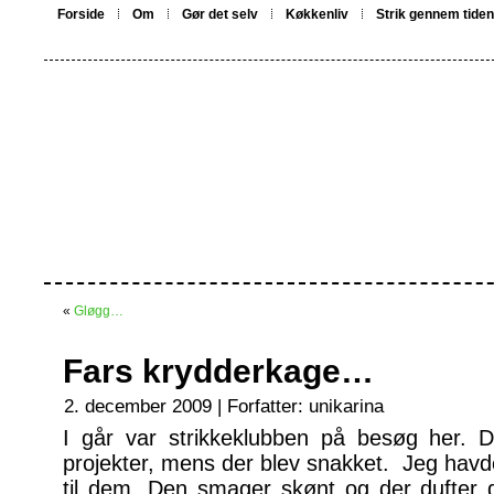
Forside
Om
Gør det selv
Køkkenliv
Strik gennem tiden
«
Gløgg…
Fars krydderkage…
2. december 2009 | Forfatter:
unikarina
I går var strikkeklubben på besøg her. D
projekter, mens der blev snakket. Jeg havd
til dem. Den smager skønt og der dufter de