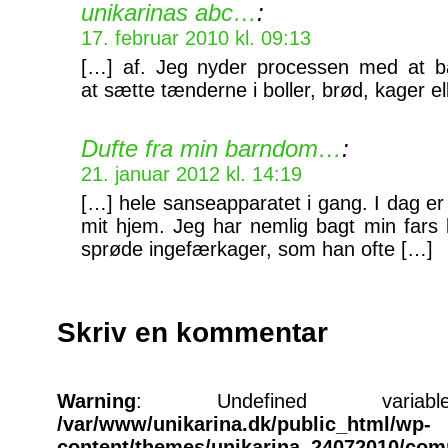
unikarinas abc…
:
17. februar 2010 kl. 09:13
[…] af. Jeg nyder processen med at b
at sætte tænderne i boller, brød, kager el
Dufte fra min barndom…
:
21. januar 2012 kl. 14:19
[…] hele sanseapparatet i gang. I dag er
mit hjem. Jeg har nemlig bagt min fars
sprøde ingefærkager, som han ofte […]
Skriv en kommentar
Warning
: Undefined varia
/var/www/unikarina.dk/public_html/wp-
content/themes/unikarina_24072010/co