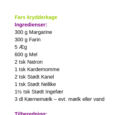
Fars krydderkage
Ingredienser:
300 g Margarine
300 g Farin
5 Æg
600 g Mel
2 tsk Natron
1 tsk Kardemomme
2 tsk Stødt Kanel
1 tsk Stødt Nellike
1½ tsk Stødt Ingefær
3 dl Kærnemælk – evt. mælk eller vand
Tilberedning: