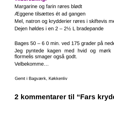
Margarine og farin røres blødt
Æggene tilsættes ét ad gangen
Mel, natron og krydderier røres i skiftevis
Dejen høldes i en 2 – 2½ L bradepande
Bages 50 – 6 0 min. ved 175 grader på neder
Jeg pyntede kagen med hvid og mørk 
flormelis smager også godt.
Velbekomme…
Gemt i
Bagværk
,
Køkkenliv
2 kommentarer til “Fars kr