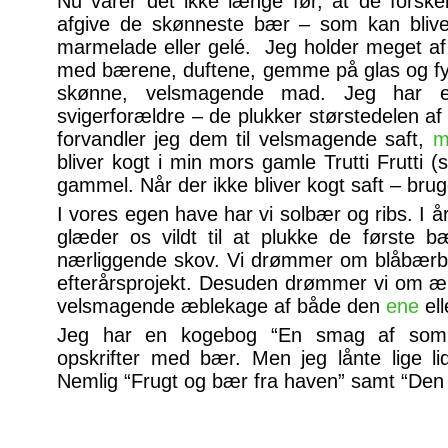
Nu varer det ikke længe før, at de forsk
afgive de skønneste bær – som kan blive sp
marmelade eller gelé. Jeg holder meget af
med bærene, duftene, gemme på glas og fy
skønne, velsmagende mad. Jeg har 
svigerforældre – de plukker størstedelen a
forvandler jeg dem til velsmagende saft,
m
bliver kogt i min mors gamle Trutti Frutti (
gammel. Når der ikke bliver kogt saft – bru
I vores egen have har vi solbær og ribs. I å
glæder os vildt til at plukke de første 
nærliggende skov. Vi drømmer om blåbærbu
efterårsprojekt. Desuden drømmer vi om æ
velsmagende æblekage af både den
ene
el
Jeg har en kogebog “En smag af som
opskrifter med bær. Men jeg lånte lige lidt
Nemlig “Frugt og bær fra haven” samt “Den