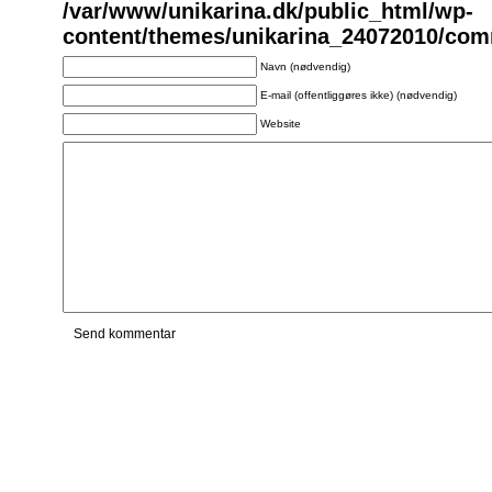
/var/www/unikarina.dk/public_html/wp-
content/themes/unikarina_24072010/co
Navn (nødvendig)
E-mail (offentliggøres ikke) (nødvendig)
Website