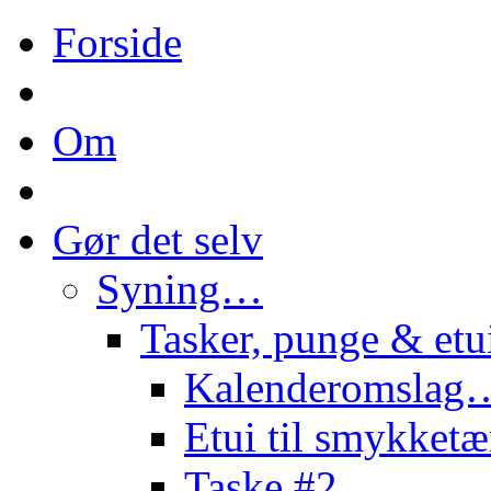
Forside
Om
Gør det selv
Syning…
Tasker, punge & et
Kalenderomslag
Etui til smykke
Taske #2