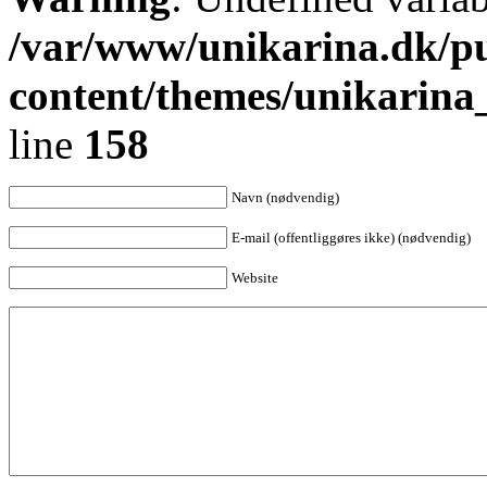
/var/www/unikarina.dk/p
content/themes/unikarin
line
158
Navn (nødvendig)
E-mail (offentliggøres ikke) (nødvendig)
Website