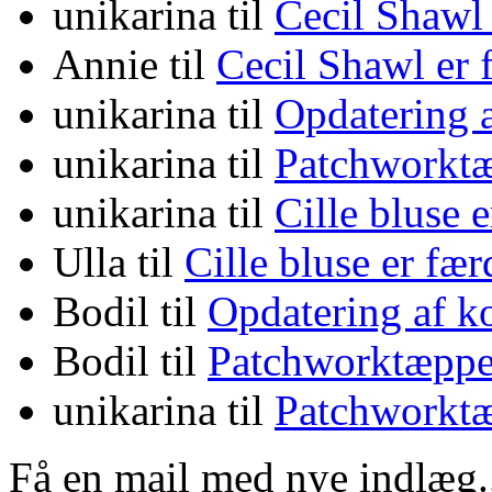
unikarina
til
Cecil Shawl
Annie
til
Cecil Shawl er
unikarina
til
Opdatering 
unikarina
til
Patchworktæ
unikarina
til
Cille bluse 
Ulla
til
Cille bluse er fæ
Bodil
til
Opdatering af k
Bodil
til
Patchworktæppe
unikarina
til
Patchworktæ
Få en mail med nye indlæg.