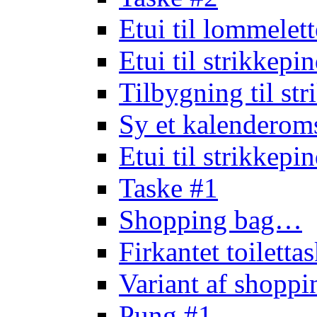
Etui til lommele
Etui til strikkep
Tilbygning til st
Sy et kalendero
Etui til strikkep
Taske #1
Shopping bag…
Firkantet toilett
Variant af shopp
Pung #1…