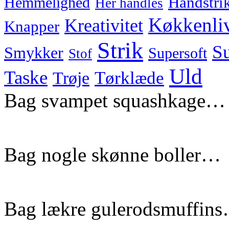
Hemmelighed
Håndstri
Her handles
Køkkenli
Kreativitet
Knapper
Strik
Su
Smykker
Supersoft
Stof
Uld
Taske
Tørklæde
Trøje
Bag svampet squashkage…
Bag nogle skønne boller…
Bag lækre gulerodsmuffin