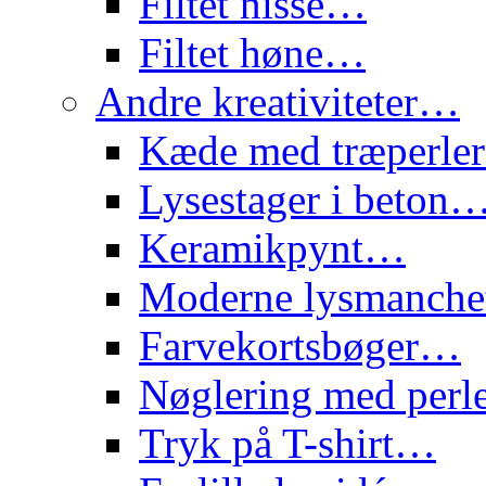
Filtet nisse…
Filtet høne…
Andre kreativiteter…
Kæde med træperl
Lysestager i beton
Keramikpynt…
Moderne lysmanch
Farvekortsbøger…
Nøglering med per
Tryk på T-shirt…