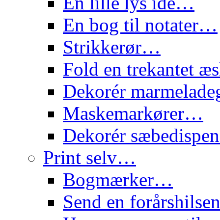
En lille lys idé…
En bog til notater…
Strikkerør…
Fold en trekantet 
Dekorér marmelade
Maskemarkører…
Dekorér sæbedispe
Print selv…
Bogmærker…
Send en forårshils