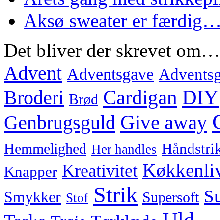
Aksø sweater er færdig
Det bliver der skrevet om…
Advent
Adventsgave
Adventsg
Cardigan
DIY
Broderi
Brød
Genbrugsguld
Give away
Hemmelighed
Håndstri
Her handles
Køkkenli
Kreativitet
Knapper
Strik
Su
Smykker
Supersoft
Stof
Uld