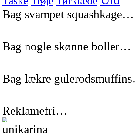
Taske
Tørklæde
Trøje
Bag svampet squashkage…
Bag nogle skønne boller…
Bag lækre gulerodsmuffin
Reklamefri…