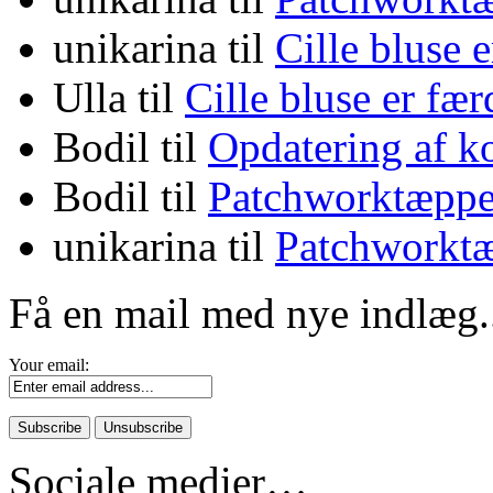
unikarina
til
Cille bluse 
Ulla
til
Cille bluse er fæ
Bodil
til
Opdatering af k
Bodil
til
Patchworktæppe
unikarina
til
Patchworktæ
Få en mail med nye indlæg.
Your email:
Sociale medier…