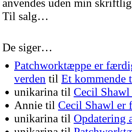
anvendes uden min skriftlige
Til salg…
De siger…
Patchworktæppe er færdi
verden
til
Et kommende
unikarina
til
Cecil Shawl
Annie
til
Cecil Shawl er
unikarina
til
Opdatering 
unikarina
til
Patchworktæ