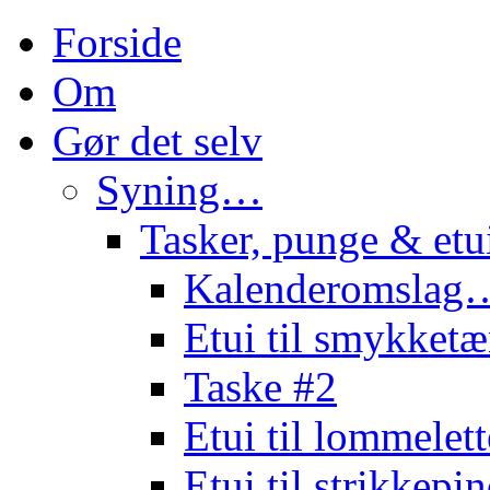
Forside
Om
Gør det selv
Syning…
Tasker, punge & et
Kalenderomslag
Etui til smykke
Taske #2
Etui til lommele
Etui til strikkep