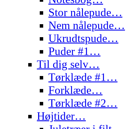
Stor nålepude…
Nem nålepude…
Ukrudtspude…
Puder #1…
Til dig selv…
Tørklæde #1…
Forklæde…
Tørklæde #2…
Højtider…
Juletræer i filt…