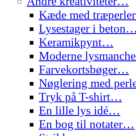
Andre kreativiteter…
Kæde med træperl
Lysestager i beton
Keramikpynt…
Moderne lysmanch
Farvekortsbøger…
Nøglering med per
Tryk på T-shirt…
En lille lys idé…
En bog til notater…