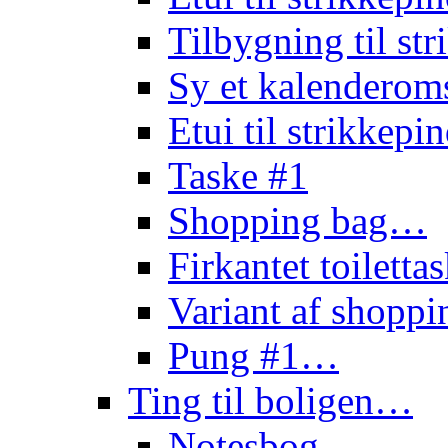
Tilbygning til st
Sy et kalendero
Etui til strikkep
Taske #1
Shopping bag…
Firkantet toilett
Variant af shopp
Pung #1…
Ting til boligen…
Notesbog…