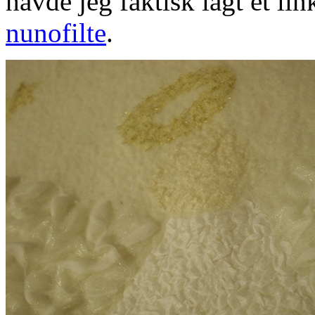
havde jeg faktisk lagt et lin
nunofilte
.