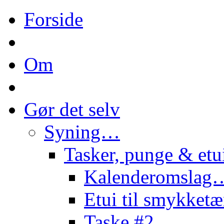
Forside
Om
Gør det selv
Syning…
Tasker, punge & et
Kalenderomslag
Etui til smykke
Taske #2