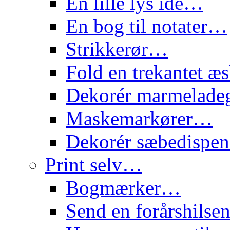
En lille lys idé…
En bog til notater…
Strikkerør…
Fold en trekantet 
Dekorér marmelade
Maskemarkører…
Dekorér sæbedispe
Print selv…
Bogmærker…
Send en forårshils