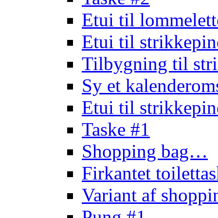
Etui til lommele
Etui til strikkep
Tilbygning til st
Sy et kalendero
Etui til strikkep
Taske #1
Shopping bag…
Firkantet toilett
Variant af shopp
Pung #1…