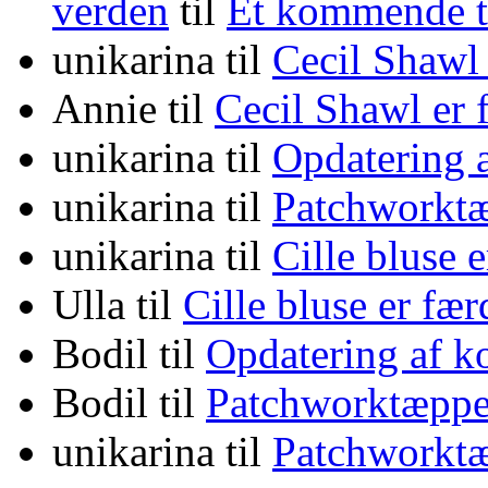
verden
til
Et kommende
unikarina
til
Cecil Shawl
Annie
til
Cecil Shawl er
unikarina
til
Opdatering 
unikarina
til
Patchworktæ
unikarina
til
Cille bluse 
Ulla
til
Cille bluse er fæ
Bodil
til
Opdatering af k
Bodil
til
Patchworktæppe
unikarina
til
Patchworktæ