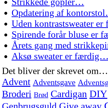
Strikkede gopler…
Opdatering af kontorsto
Uden kontrastsweater er
Spirende forår bluse er 
Årets gang med strikke
Aksø sweater er færdig
Det bliver der skrevet om…
Advent
Adventsgave
Adventsg
Cardigan
DIY
Broderi
Brød
Genbrugsguld
Give away