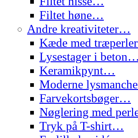
Filtet nisse…
Filtet høne…
Andre kreativiteter…
Kæde med træperl
Lysestager i beton
Keramikpynt…
Moderne lysmanch
Farvekortsbøger…
Nøglering med per
Tryk på T-shirt…