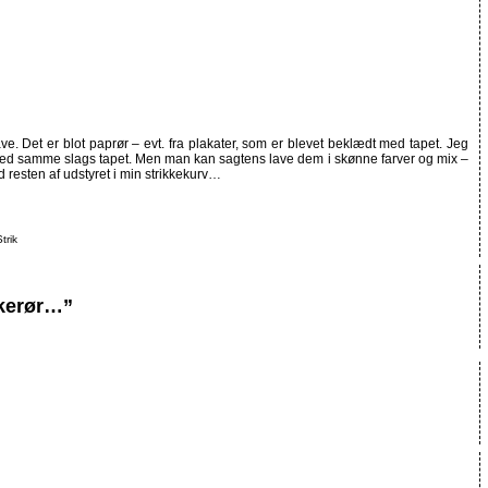
e. Det er blot paprør – evt. fra plakater, som er blevet beklædt med tapet. Jeg
r med samme slags tapet. Men man kan sagtens lave dem i skønne farver og mix –
 resten af udstyret i min strikkekurv…
trik
kkerør…”