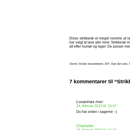
Disse strikkerør er meget nemme at lav
har valgt at lave alle mine Strikkerø
alt efter humør og lager. De passer med
Gemt i
Andre kreativiteter
,
DIY
,
Gør det selv
,
S
7 kommentarer til “Stri
Losarinas mor:
24. februar 2010 kl. 13:47
Du har orden i sagerne :-)
Charlotte
: