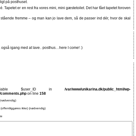
igt på posthuset.
 Tapetet er en rest fra vores mini, mini gæstetoilet. Det har fået tapetet foroven
stående fremme – og man kan jo lave dem, så de passer ind dér, hvor de skal
 også igang med at lave.. posthus…here I come! :)
ariable $user_ID in
/var/www/unikarina.dk/public_html/wp-
0/comments.php
on line
158
(nødvendig)
 (offentliggøres ikke) (nødvendig)
te