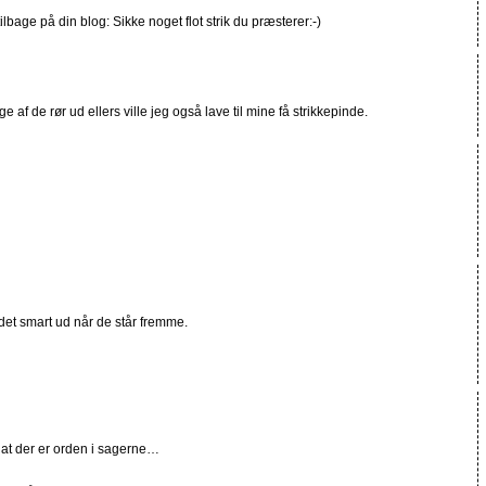
 tilbage på din blog: Sikke noget flot strik du præsterer:-)
e af de rør ud ellers ville jeg også lave til mine få strikkepinde.
 det smart ud når de står fremme.
 at der er orden i sagerne…