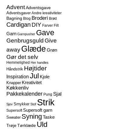
Advent
Adventsgave
Adventsgaver
Andre kreativiteter
Broderi
Bagning
Blog
Brød
Cardigan
DIY
Farver
Filt
Gave
Garn
Garnpusher
Give
Genbrugsguld
Glæde
away
Grøn
Gør det selv
Hemmelighed
Her handles
Højtider
Håndstrik
Jul
Inspiration
Kjole
Kreativitet
Knapper
Køkkenliv
Pakkekalender
Sjal
Pung
Strik
Smykker
Sjov
Stof
Supersoft garn
Supersoft
Syning
Taske
Sweater
Uld
Trøje
Tørklæde