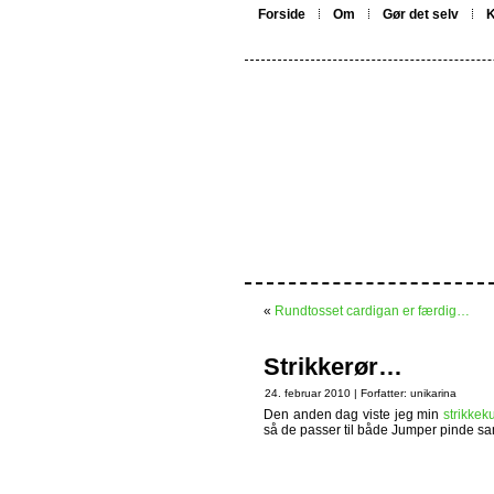
Forside
Om
Gør det selv
K
«
Rundtosset cardigan er færdig…
Strikkerør…
24. februar 2010 | Forfatter:
unikarina
Den anden dag viste jeg min
strikkek
så de passer til både Jumper pinde s