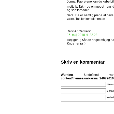
Jonna: Paprørene kan du købe bill
mette b: Tak – og en meget nem idé.
og sort forneden.
Sara: De er nemlig pæne at have 
være. Tak for komplimenten
Jani Andersen:
15. maj 2010 kl. 22:23
Hej igen :) Sådan nogle må jeg da
Knus herfra :)
Skriv en kommentar
Warning
: Undefined v
content/themes/unikarina_2407201
Navn 
E-mail
Websi