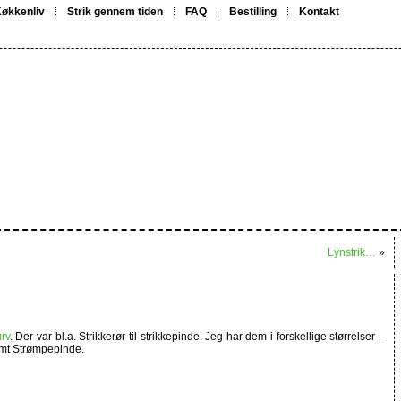
økkenliv
Strik gennem tiden
FAQ
Bestilling
Kontakt
Lynstrik…
»
urv
. Der var bl.a. Strikkerør til strikkepinde. Jeg har dem i forskellige størrelser –
amt Strømpepinde.