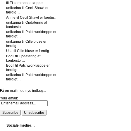
til
Et kommende tæppe…
unikarina
til
Cecil Shawl er
færdig…
Annie
til
Cecil Shawl er færdig…
unikarina
til
Opdatering af
kontorstol…
unikarina
til
Patchworktæppe er
færdigt…
unikarina
til
Cille bluse er
færdig…
Ulla
til
Cille bluse er færdig…
Bodil
til
Opdatering af
kontorstol…
Bodil
til
Patchworktæppe er
færdigt…
unikarina
til
Patchworktæppe er
færdigt…
Få en mail med nye indlæg...
Your email:
Sociale medier…