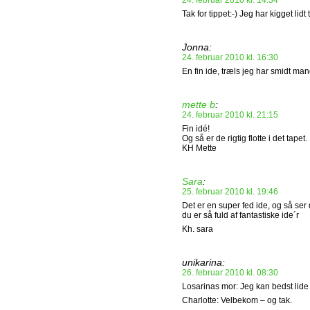
24. februar 2010 kl. 14:34
Tak for tippet:-) Jeg har kigget lidt
Jonna:
24. februar 2010 kl. 16:30
En fin ide, træls jeg har smidt mang
mette b
:
24. februar 2010 kl. 21:15
Fin idé!
Og så er de rigtig flotte i det tapet.
KH Mette
Sara
:
25. februar 2010 kl. 19:46
Det er en super fed ide, og så ser
du er så fuld af fantastiske ide´r
Kh. sara
unikarina:
26. februar 2010 kl. 08:30
Losarinas mor: Jeg kan bedst lide
Charlotte: Velbekom – og tak.