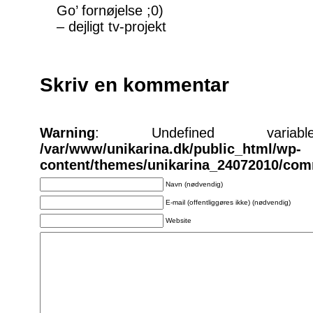
Go’ fornøjelse ;0)
– dejligt tv-projekt
Skriv en kommentar
Warning
: Undefined varia
/var/www/unikarina.dk/public_html/wp-
content/themes/unikarina_24072010/co
Navn (nødvendig)
E-mail (offentliggøres ikke) (nødvendig)
Website