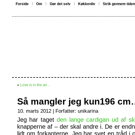
Forside
Om
Gør det selv
Køkkenliv
Strik gennem tiden
«
Love is in the air…
Så mangler jeg kun196 cm
10. marts 2012 | Forfatter:
unikarina
Jeg har taget
den lange cardigan ud af 
knapperne af – der skal andre i. De er endnu
lidt om forkanterne. Jeg har syet en tråd i 