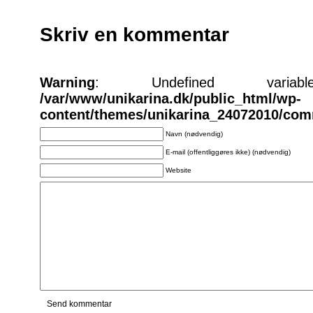
Skriv en kommentar
Warning
: Undefined varia
/var/www/unikarina.dk/public_html/wp-
content/themes/unikarina_24072010/co
Navn (nødvendig)
E-mail (offentliggøres ikke) (nødvendig)
Website