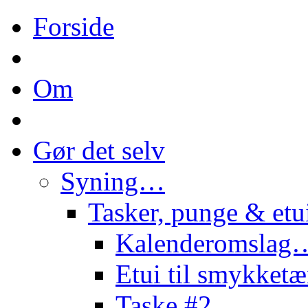
Forside
Om
Gør det selv
Syning…
Tasker, punge & et
Kalenderomslag
Etui til smykke
Taske #2