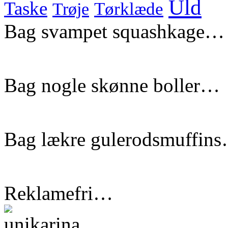
Uld
Taske
Tørklæde
Trøje
Bag svampet squashkage…
Bag nogle skønne boller…
Bag lækre gulerodsmuffin
Reklamefri…