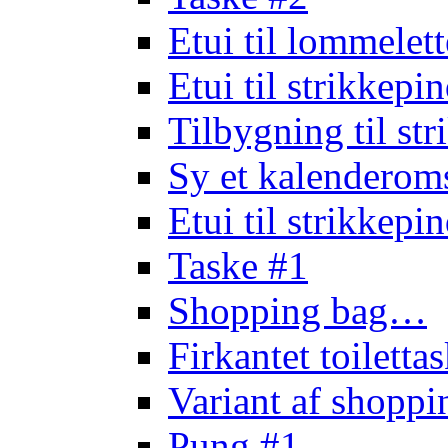
Etui til lommele
Etui til strikkep
Tilbygning til st
Sy et kalendero
Etui til strikkep
Taske #1
Shopping bag…
Firkantet toilett
Variant af shopp
Pung #1…