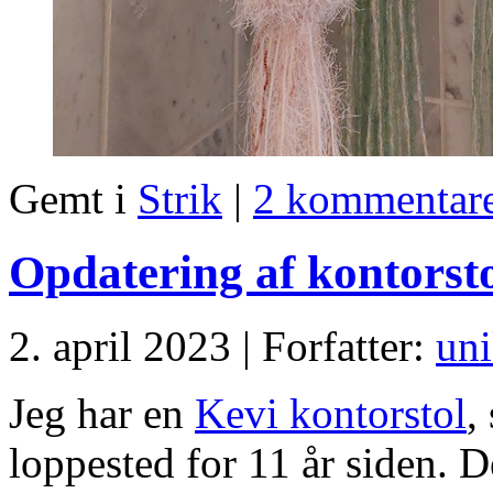
Gemt i
Strik
|
2 kommentare
Opdatering af kontors
2. april 2023 | Forfatter:
uni
Jeg har en
Kevi kontorstol
,
loppested for 11 år siden. De