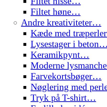
Filtet nisse…
Filtet høne…
Andre kreativiteter…
Kæde med træperl
Lysestager i beton
Keramikpynt…
Moderne lysmanch
Farvekortsbøger…
Nøglering med per
Tryk på T-shirt…