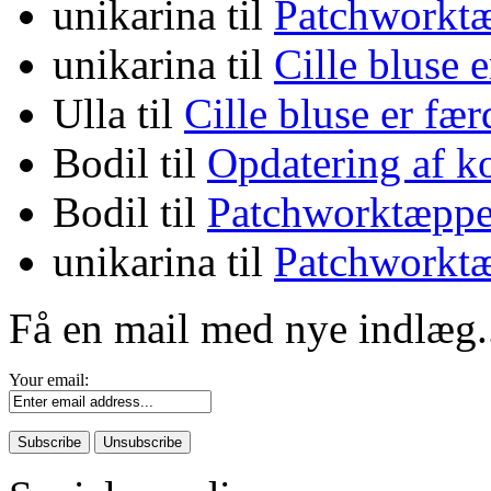
unikarina
til
Patchworktæ
unikarina
til
Cille bluse 
Ulla
til
Cille bluse er fæ
Bodil
til
Opdatering af k
Bodil
til
Patchworktæppe
unikarina
til
Patchworktæ
Få en mail med nye indlæg.
Your email: