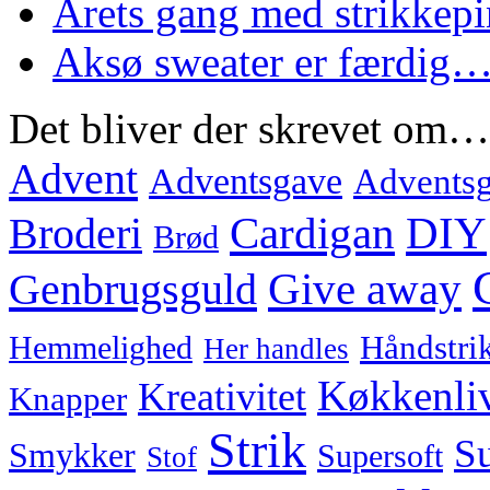
Årets gang med strikke
Aksø sweater er færdig
Det bliver der skrevet om…
Advent
Adventsgave
Adventsg
Cardigan
DIY
Broderi
Brød
Genbrugsguld
Give away
Hemmelighed
Håndstri
Her handles
Køkkenli
Kreativitet
Knapper
Strik
Su
Smykker
Supersoft
Stof