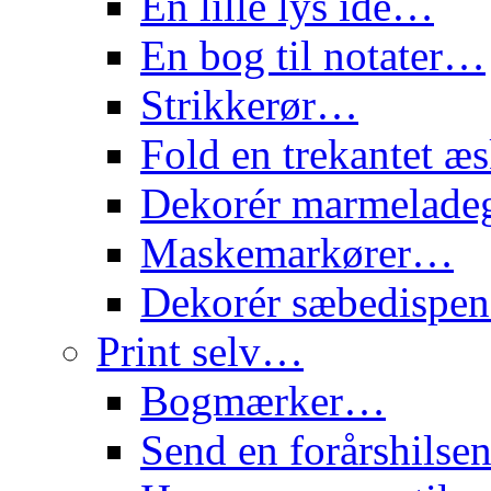
En lille lys idé…
En bog til notater…
Strikkerør…
Fold en trekantet 
Dekorér marmelade
Maskemarkører…
Dekorér sæbedispe
Print selv…
Bogmærker…
Send en forårshils