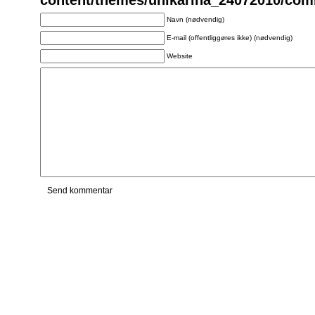
content/themes/unikarina_24072010/co
Navn (nødvendig)
E-mail (offentliggøres ikke) (nødvendig)
Website