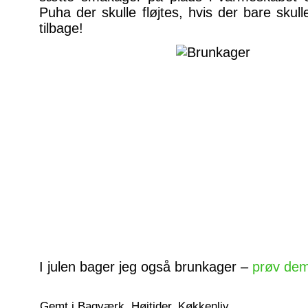
Puha der skulle fløjtes, hvis der bare sku
tilbage!
I julen bager jeg også brunkager –
prøv de
Gemt i
Bagværk
,
Højtider
,
Køkkenliv