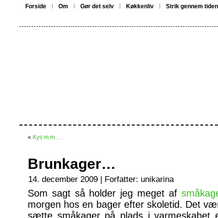
Forside
Om
Gør det selv
Køkkenliv
Strik gennem tiden
«
Kys m.m….
Brunkager…
14. december 2009 | Forfatter:
unikarina
Som sagt så holder jeg meget af
småkag
morgen hos en bager efter skoletid. Det værs
sætte småkager på plads i varmeskabet e