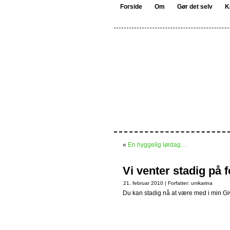
Forside
Om
Gør det selv
K
«
En hyggelig lørdag…
Vi venter stadig på 
21. februar 2010 | Forfatter:
unikarina
Du kan stadig nå at være med i min G