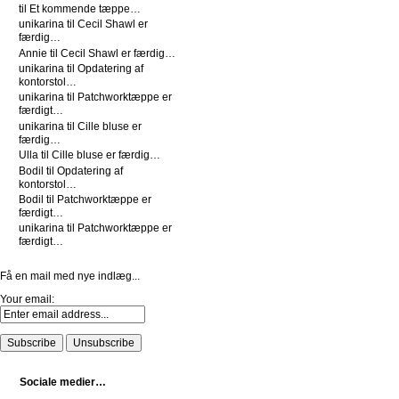
til
Et kommende tæppe…
unikarina
til
Cecil Shawl er
færdig…
Annie
til
Cecil Shawl er færdig…
unikarina
til
Opdatering af
kontorstol…
unikarina
til
Patchworktæppe er
færdigt…
unikarina
til
Cille bluse er
færdig…
Ulla
til
Cille bluse er færdig…
Bodil
til
Opdatering af
kontorstol…
Bodil
til
Patchworktæppe er
færdigt…
unikarina
til
Patchworktæppe er
færdigt…
Få en mail med nye indlæg...
Your email:
Sociale medier…