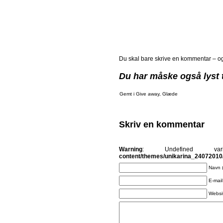
Du skal bare skrive en kommentar – og 
Du har måske også lyst t
Gemt i
Give away
,
Glæde
Skriv en kommentar
Warning
: Undefined v
content/themes/unikarina_2407201
Navn 
E-mail
Websi