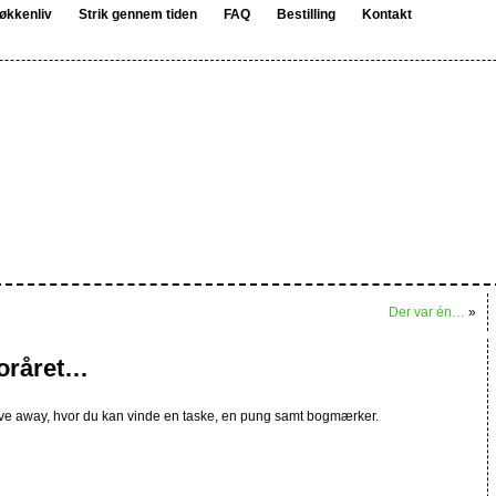
økkenliv
Strik gennem tiden
FAQ
Bestilling
Kontakt
Der var én…
»
foråret…
ive away, hvor du kan vinde en taske, en pung samt bogmærker.