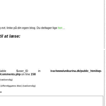
evt. linke på din egen blog. Du deltager lige
her
…
il at læse:
ariable $user_ID in
/var/www/unikarina.dk/public_html/wp-
0/comments.php
on line
158
(nødvendig)
 (offentliggøres ikke) (nødvendig)
te