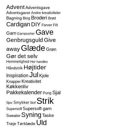
Advent
Adventsgave
Adventsgaver
Andre kreativiteter
Broderi
Bagning
Blog
Brød
Cardigan
DIY
Farver
Filt
Gave
Garn
Garnpusher
Give
Genbrugsguld
Glæde
away
Grøn
Gør det selv
Hemmelighed
Her handles
Højtider
Håndstrik
Jul
Inspiration
Kjole
Kreativitet
Knapper
Køkkenliv
Pakkekalender
Sjal
Pung
Strik
Smykker
Sjov
Stof
Supersoft garn
Supersoft
Syning
Taske
Sweater
Uld
Trøje
Tørklæde