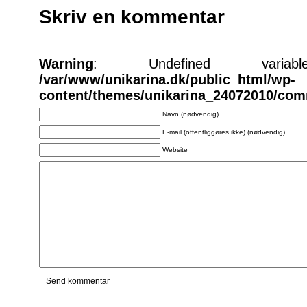
Skriv en kommentar
Warning
: Undefined varia
/var/www/unikarina.dk/public_html/wp-
content/themes/unikarina_24072010/co
Navn (nødvendig)
E-mail (offentliggøres ikke) (nødvendig)
Website