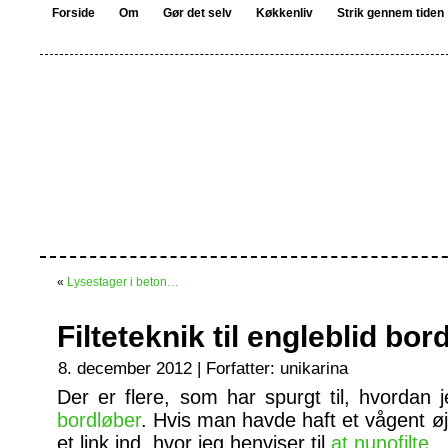
Forside
Om
Gør det selv
Køkkenliv
Strik gennem tiden
«
Lysestager i beton…
Filteteknik til engleblid bo
8. december 2012 | Forfatter:
unikarina
Der er flere, som har spurgt til, hvordan 
bordløber
. Hvis man havde haft et vågent øj
et link ind, hvor jeg henviser til
at nunofilte
.