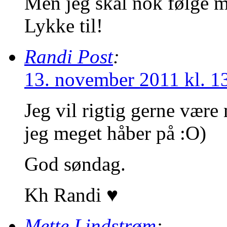
Men jeg skal nok følge 
Lykke til!
Randi Post
:
13. november 2011 kl. 1
Jeg vil rigtig gerne være 
jeg meget håber på :O)
God søndag.
Kh Randi ♥
Mette Lindstrøm
: