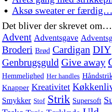
Aksø sweater er færdig
Det bliver der skrevet om…
Advent
Adventsgave
Adventsg
Cardigan
DIY
Broderi
Brød
Genbrugsguld
Give away
Hemmelighed
Håndstri
Her handles
Køkkenli
Kreativitet
Knapper
Strik
Su
Smykker
Supersoft
Stof
Uld