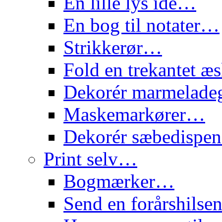
En lille lys idé…
En bog til notater…
Strikkerør…
Fold en trekantet 
Dekorér marmelade
Maskemarkører…
Dekorér sæbedispe
Print selv…
Bogmærker…
Send en forårshils