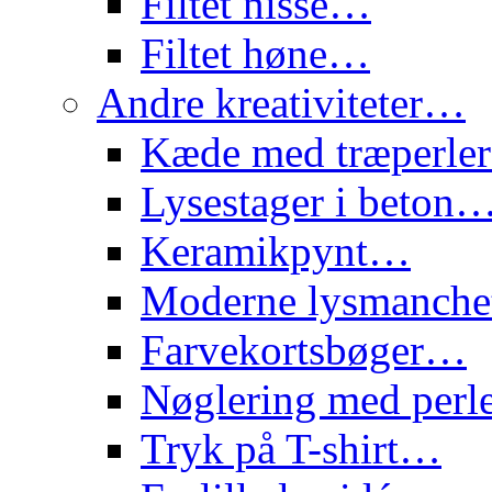
Filtet nisse…
Filtet høne…
Andre kreativiteter…
Kæde med træperl
Lysestager i beton
Keramikpynt…
Moderne lysmanch
Farvekortsbøger…
Nøglering med per
Tryk på T-shirt…