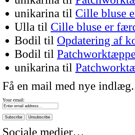
unikarina
til
Cille bluse 
Ulla
til
Cille bluse er fæ
Bodil
til
Opdatering af k
Bodil
til
Patchworktæppe
unikarina
til
Patchworktæ
Få en mail med nye indlæg.
Your email:
Sociale medier…