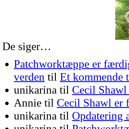
De siger…
Patchworktæppe er færdi
verden
til
Et kommende
unikarina
til
Cecil Shawl
Annie
til
Cecil Shawl er
unikarina
til
Opdatering 
unikarina
til
Patchworktæ