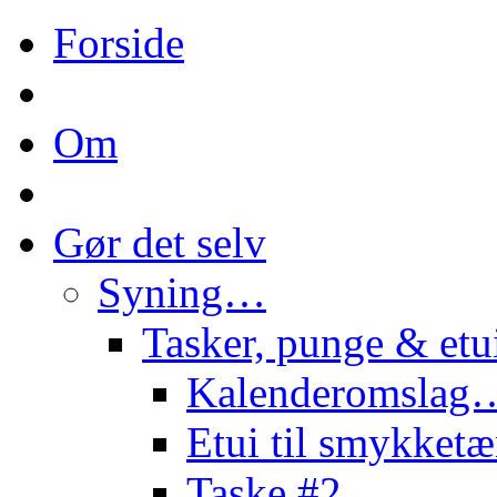
Forside
Om
Gør det selv
Syning…
Tasker, punge & et
Kalenderomslag
Etui til smykke
Taske #2