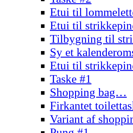
Etui til lommele
Etui til strikkep
Tilbygning til st
Sy et kalendero
Etui til strikkep
Taske #1
Shopping bag…
Firkantet toilett
Variant af shopp
Pung #1…