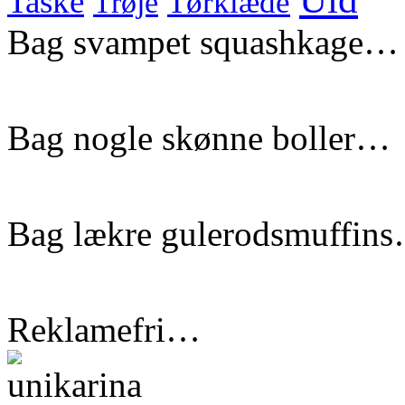
Taske
Tørklæde
Trøje
Bag svampet squashkage…
Bag nogle skønne boller…
Bag lækre gulerodsmuffin
Reklamefri…