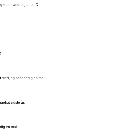
er gøre os andre glade .-D
)
ert med, og sender dig en mail…
eligt sidste år.
 dig en mail