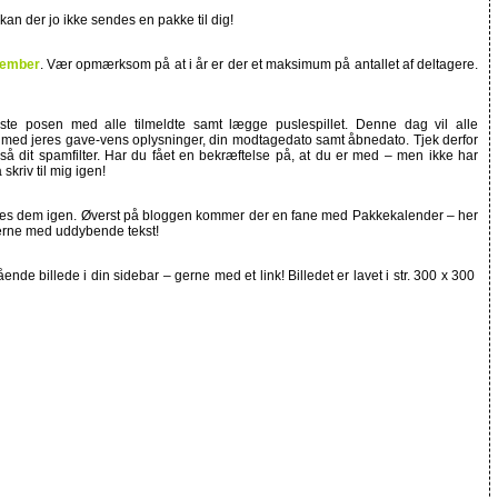
kan der jo ikke sendes en pakke til dig!
vember
. Vær opmærksom på at i år er der et maksimum på antallet af deltagere.
ste posen med alle tilmeldte samt lægge puslespillet. Denne dag vil alle
 med jeres gave-vens oplysninger, din modtagedato samt åbnedato. Tjek derfor
også dit spamfilter. Har du fået en bekræftelse på, at du er med – men ikke har
kriv til mig igen!
så læs dem igen. Øverst på bloggen kommer der en fane med Pakkekalender – her
lerne med uddybende tekst!
nde billede i din sidebar – gerne med et link! Billedet er lavet i str. 300 x 300