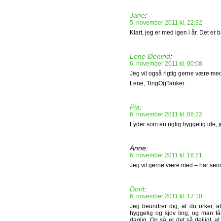
Jane
:
5. november 2011 kl. 22:32
Klart, jeg er med igen i år. Det er b
Lene Øelund
:
6. november 2011 kl. 00:08
Jeg vil også rigtig gerne være med
Lene, TingOgTanker
Pia
:
6. november 2011 kl. 08:22
Lyder som en rigtig hyggelig ide, j
Anne:
6. november 2011 kl. 16:21
Jeg vil gerne være med – har send
Dorit
:
6. november 2011 kl. 17:10
Jeg beundrer dig, at du orker, at
hyggelig og sjov ting, og man f
daglig. Og så er det så dejligt, 