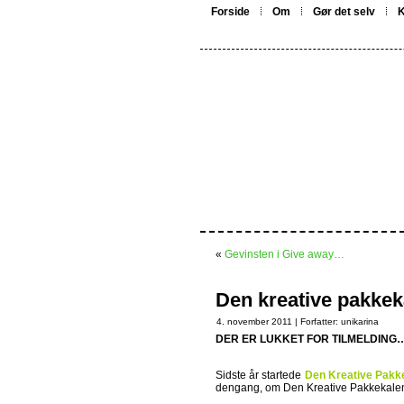
Forside
Om
Gør det selv
K
«
Gevinsten i Give away…
Den kreative pakke
4. november 2011 | Forfatter:
unikarina
DER ER LUKKET FOR TILMELDING
Sidste år startede
Den Kreative Pakk
dengang, om Den Kreative Pakkekalen