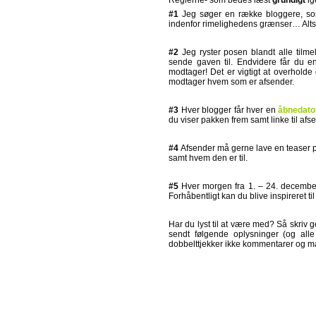
Reglerne- som bedes læst
grundigt
ig
#1
Jeg søger en række bloggere, som
indenfor rimelighedens grænser… Altså ik
#2
Jeg ryster posen blandt alle tilmel
sende gaven til. Endvidere får du 
modtager! Det er vigtigt at overholde
modtager hvem som er afsender.
#3
Hver blogger får hver en
åbnedato
du viser pakken frem samt linke til afs
#4
Afsender må gerne lave en teaser p
samt hvem den er til.
#5
Hver morgen fra 1. – 24. december
Forhåbentligt kan du blive inspireret til
Har du lyst til at være med? Så skriv 
sendt følgende oplysninger (og al
dobbelttjekker ikke kommentarer og mai