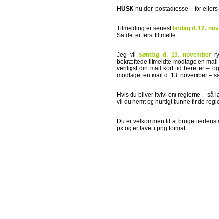
HUSK
nu den postadresse – for ellers 
Tilmelding er senest
lørdag d. 12. no
Så det er først til mølle…
Jeg vil
søndag d. 13. november
ry
bekræftede tilmeldte modtage en mail
venligst din mail kort tid herefter – 
modtaget en mail d. 13. november – så s
Hvis du bliver itvivl om reglerne – 
vil du nemt og hurtigt kunne finde reg
Du er velkommen til at bruge nedenståe
px og er lavet i png.format.