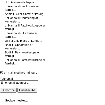
til
Et kommende tæppe…
unikarina
til
Cecil Shawl er
færdig…
Annie
til
Cecil Shawl er færdig…
unikarina
til
Opdatering af
kontorstol…
unikarina
til
Patchworktæppe er
færdigt…
unikarina
til
Cille bluse er
færdig…
Ulla
til
Cille bluse er færdig…
Bodil
til
Opdatering af
kontorstol…
Bodil
til
Patchworktæppe er
færdigt…
unikarina
til
Patchworktæppe er
færdigt…
Få en mail med nye indlæg...
Your email:
Sociale medier…