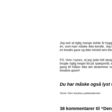
Jeg ved at rigtig mange sidste år hyg
én, som man måske ikke kendte. Jeg hå
en kreativ gave og ikke mindst selv bli
P.S. Hvis I synes, at jeg lyder lidt skr
brugte rigtig meget tid på spørgsmål
gang til! Håber ikke det skræmmer nog
kreative gaver!
Du har måske også lyst t
Gemt i
Den kreative pakkekalender
38 kommentarer til “De