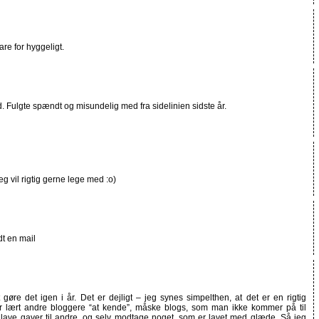
are for hyggeligt.
. Fulgte spændt og misundelig med fra sidelinien sidste år.
eg vil rigtig gerne lege med :o)
t en mail
 gøre det igen i år. Det er dejligt – jeg synes simpelthen, at det er en rigtig
år lært andre bloggere “at kende”, måske blogs, som man ikke kommer på til
at lave gaver til andre, og selv modtage noget, som er lavet med glæde. Så jeg