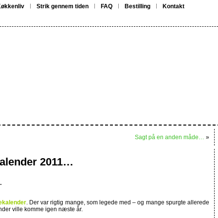
økkenliv
Strik gennem tiden
FAQ
Bestilling
Kontakt
Sagt på en anden måde…
»
kalender 2011…
…
ekalender
. Der var rigtig mange, som legede med – og mange spurgte allerede
der ville komme igen næste år.