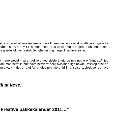
gede sig med at lave en kreativ gave til fremmed – samt at modtage en gave fra
ber, at du har lyst til at lege med. Til at være med til at glæde en anden med
ve glædeligt overrasket. Jeg glæder mig meget til at høre fra jer.
ap i regelsættet – så er det, fordi jeg sidste år gjorde mig nogle erfaringer. At jeg
, som man nemt kunne have besvaret selv, hvis man lige havde læst reglerne en
le væk – det er blot for at give mig mere tid til at spise æbleskiver og lave
il at læse:
n kreative pakkekalender 2011…”