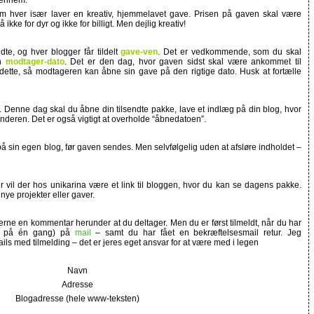
ennem:
 hver især laver en kreativ, hjemmelavet gave. Prisen på gaven skal være
ke for dyr og ikke for billigt. Men dejlig kreativ!
dte, og hver blogger får tildelt
gave-ven
. Det er vedkommende, som du skal
en
modtager-dato
. Det er den dag, hvor gaven sidst skal være ankommet til
 dette, så modtageren kan åbne sin gave på den rigtige dato. Husk at fortælle
. Denne dag skal du åbne din tilsendte pakke, lave et indlæg på din blog, hvor
enderen. Det er også vigtigt at overholde “åbnedatoen”.
å sin egen blog, før gaven sendes. Men selvfølgelig uden at afsløre indholdet –
 vil der hos unikarina være et link til bloggen, hvor du kan se dagens pakke.
 nye projekter eller gaver.
gerne en kommentar herunder at du deltager. Men du er først tilmeldt, når du har
le på én gang) på
mail
– samt du har fået en bekræftelsesmail retur. Jeg
ls med tilmelding – det er jeres eget ansvar for at være med i legen
Navn
Adresse
Blogadresse (hele www-teksten)