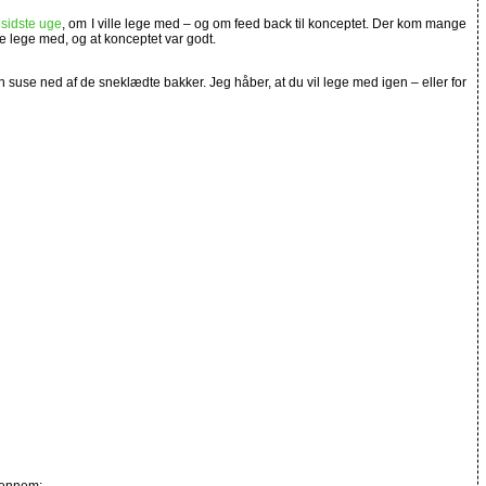
i
sidste uge
, om I ville lege med – og om feed back til konceptet. Der kom mange
e lege med, og at konceptet var godt.
n suse ned af de sneklædte bakker. Jeg håber, at du vil lege med igen – eller for