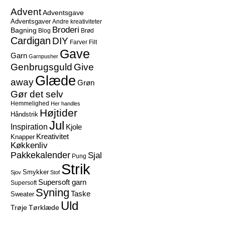
Advent
Adventsgave
Adventsgaver
Andre kreativiteter
Broderi
Bagning
Blog
Brød
Cardigan
DIY
Farver
Filt
Gave
Garn
Garnpusher
Give
Genbrugsguld
Glæde
away
Grøn
Gør det selv
Hemmelighed
Her handles
Højtider
Håndstrik
Jul
Inspiration
Kjole
Kreativitet
Knapper
Køkkenliv
Pakkekalender
Sjal
Pung
Strik
Smykker
Sjov
Stof
Supersoft garn
Supersoft
Syning
Taske
Sweater
Uld
Trøje
Tørklæde