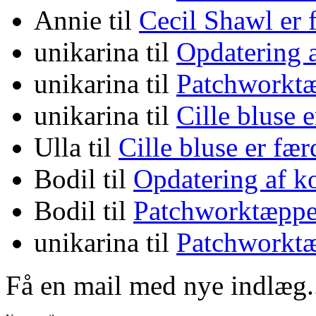
Annie
til
Cecil Shawl er
unikarina
til
Opdatering 
unikarina
til
Patchworktæ
unikarina
til
Cille bluse 
Ulla
til
Cille bluse er fæ
Bodil
til
Opdatering af k
Bodil
til
Patchworktæppe
unikarina
til
Patchworktæ
Få en mail med nye indlæg.