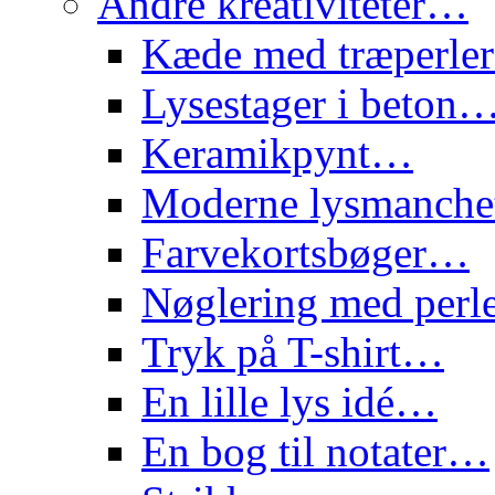
Andre kreativiteter…
Kæde med træperl
Lysestager i beton
Keramikpynt…
Moderne lysmanch
Farvekortsbøger…
Nøglering med per
Tryk på T-shirt…
En lille lys idé…
En bog til notater…