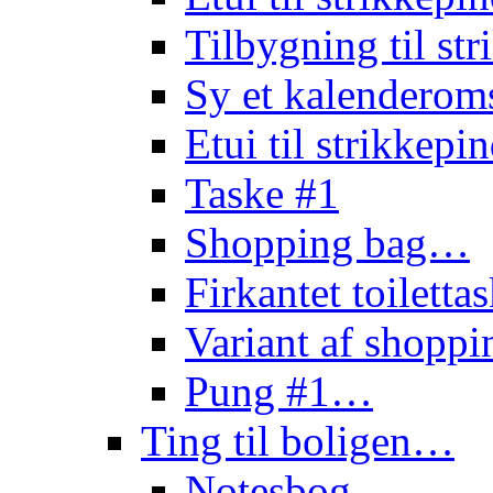
Tilbygning til st
Sy et kalendero
Etui til strikkep
Taske #1
Shopping bag…
Firkantet toilett
Variant af shopp
Pung #1…
Ting til boligen…
Notesbog…