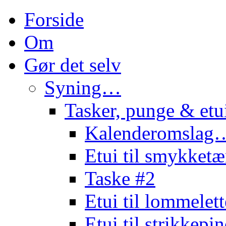
Forside
Om
Gør det selv
Syning…
Tasker, punge & et
Kalenderomslag
Etui til smykke
Taske #2
Etui til lommele
Etui til strikkep