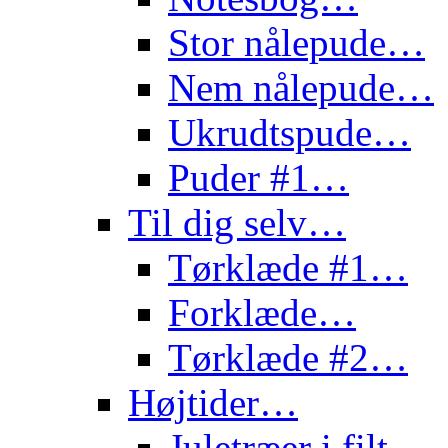
Stor nålepude…
Nem nålepude…
Ukrudtspude…
Puder #1…
Til dig selv…
Tørklæde #1…
Forklæde…
Tørklæde #2…
Højtider…
Juletræer i filt…