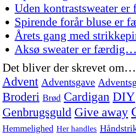
Uden kontrastsweater er
Spirende forår bluse er 
Årets gang med strikke
Aksø sweater er færdig
Det bliver der skrevet om…
Advent
Adventsgave
Adventsg
Cardigan
DIY
Broderi
Brød
Genbrugsguld
Give away
Hemmelighed
Håndstri
Her handles