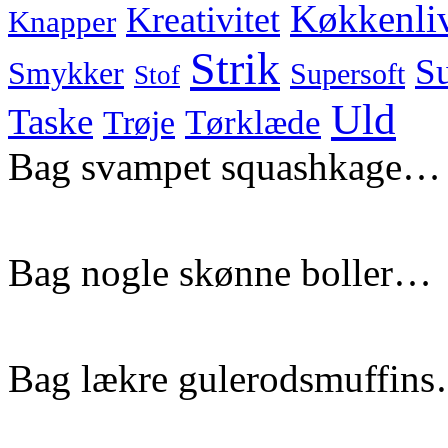
Køkkenli
Kreativitet
Knapper
Strik
Su
Smykker
Supersoft
Stof
Uld
Taske
Tørklæde
Trøje
Bag svampet squashkage…
Bag nogle skønne boller…
Bag lækre gulerodsmuffin