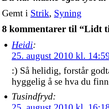
Gemt i
Strik
,
Syning
8 kommentarer til “Lidt t
Heidi
:
25. august 2010 kl. 14:5
:) Så helidig, forstår god
hyggelig å se hva du finn
Tusindfryd:
25. august 2010 kl. 16:1